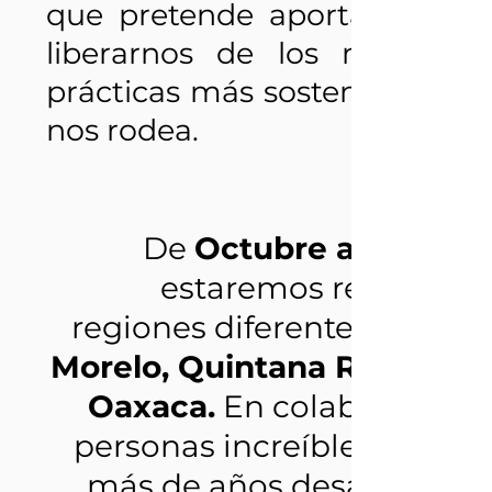
que pretende aportar cada 
liberarnos de los mecanis
prácticas más sostenibles pa
nos rodea.
De
Octubre a Noviem
estaremos recorriend
regiones diferentes de Méx
Morelo, Quintana Roo, CDM
Oaxaca.
En colaboración 
personas increíbles que ll
más de años desarrolland