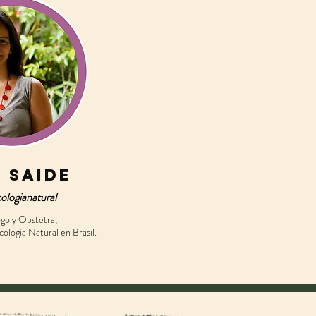
 Saide
logianatural
go y Obstetra,
ología Natural en Brasil.