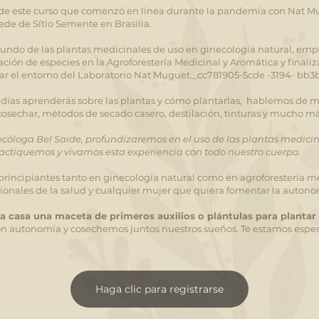
 de este curso que comenzó en línea durante la pandemia con Nat Mu
sede de Sítio Semente en Brasilia.
ndo de las plantas medicinales de uso en ginecología natural, emp
ación de especies en la Agroforestería Medicinal y Aromática y final
zar el entorno del Laboratorio Nat Muguet._cc781905-5cde -3194- bb
 días aprenderás sobre las plantas y cómo plantarlas,
hablemos de man
echar, métodos de secado casero, destilación, tinturas y mucho má
ecóloga Bel Saide, profundizaremos en el uso de las plantas medicina
actiquemos y vivamos esta experiencia con todo nuestro cuerpo.
 principiantes tanto en ginecología natural como en agroforestería me
esionales de la salud y cualquier mujer que quiera fomentar la auton
 a casa una maceta de primeros auxilios o plántulas para plantar
n autonomía y cosechemos juntos nuestros sueños. Te estamos espe
Haga clic para registrarse