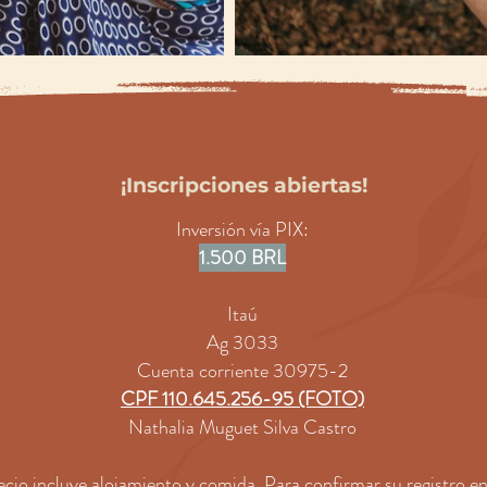
¡Inscripciones abiertas!
Inversión vía PIX:
1.500 BRL
Itaú
Ag 3033
Cuenta corriente 30975-2
CPF 110.645.256-95 (FOTO)
Nathalia Muguet Silva Castro
ecio incluye alojamiento y comida. Para confirmar su registro en