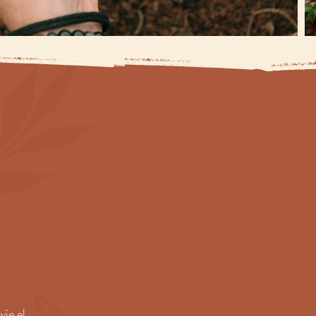
víe el