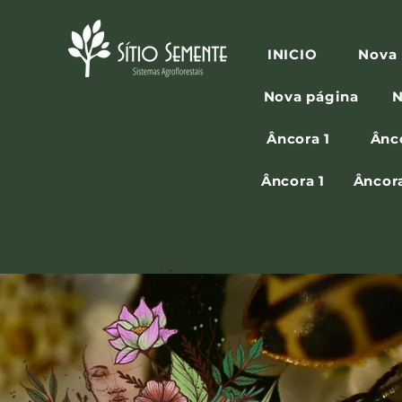
INICIO
Nova 
Nova página
N
Âncora 1
Ânc
Âncora 1
Âncora