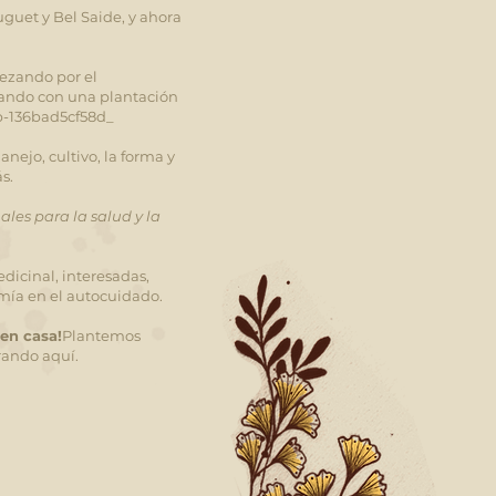
guet y Bel Saide, y ahora
ezando por el
izando con una plantación
3b-136bad5cf58d_
ejo, cultivo, la forma y
s.
les para la salud y la
dicinal, interesadas,
omía en el autocuidado.
 en casa!
Plantemos
rando aquí.