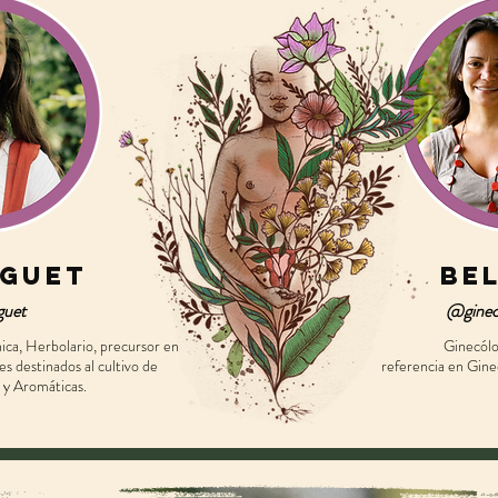
uguet
Bel
uet
@gineco
ica, Herbolario, precursor en
Ginecólo
es destinados al cultivo de
referencia en Ginec
 y Aromáticas.