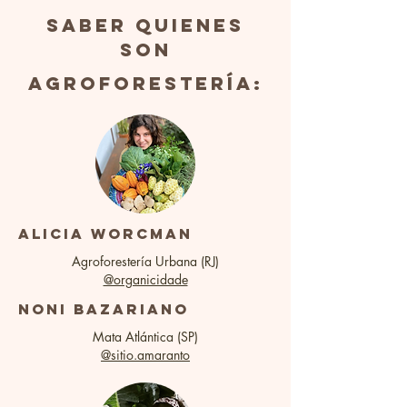
saber quienes
son
agroforestería:
alicia worcman
Agroforestería Urbana (RJ)
@organicidade
noni bazariano
Mata Atlántica (SP)
@sitio.amaranto