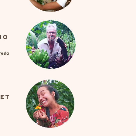
ano
esta
uet