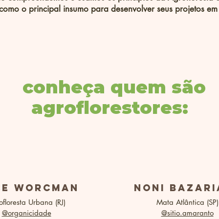
os como o principal insumo para desenvolver seus projetos em
conheça quem são
agroflorestores:
ce worcman
noni bazari
ofloresta Urbana (RJ)
Mata Atlântica (SP)
@organicidade
@sitio.amaranto