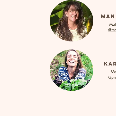
man
Mat
@man
kar
Mat
@pro