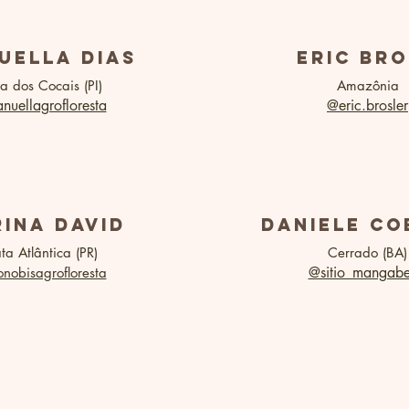
uella dias
eric br
a dos Cocais (PI)
Amazônia
uellagrofloresta
@eric.brosler
ina david
daniele co
a Atlântica (PR)
Cerrado (BA)
@sitio_mangabe
nobisagrofloresta