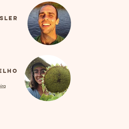
osler
elho
ira