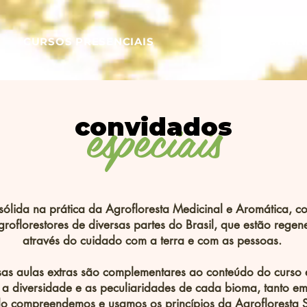
CURSOS PRESENCIAIS
CURSO ONLIN
especiais
convidados
sólida na prática da Agrofloresta Medicinal e Aromática, c
agroflorestores de diversas partes do Brasil, que estão rege
através do cuidado com a terra e com as pessoas.
as aulas extras são complementares ao conteúdo do curso e
 a diversidade e as peculiaridades de cada bioma, tanto em
ndo compreendemos e usamos
os princípios da Agrofloresta S