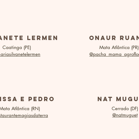
vanete Lermen
onaur Ru
Caatinga (PE)
Mata Atlântica (PR)
riasilvanetelermen
@pacha_mama_agroflor
issa e pedro
nat mug
Mata Atlântica (RN)
Cerrado (DF)
@natmuguet
taurantemagiasdaterra