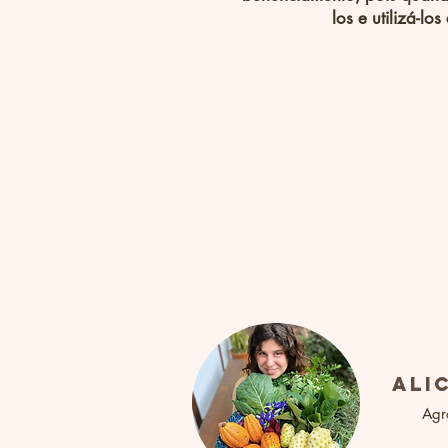
los e utilizá-l
ali
Agr