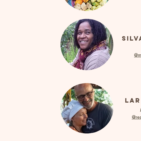
Sil
@ma
lar
@res